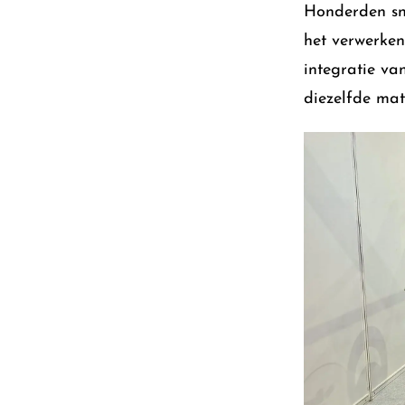
Honderden sn
het verwerke
integratie va
diezelfde ma