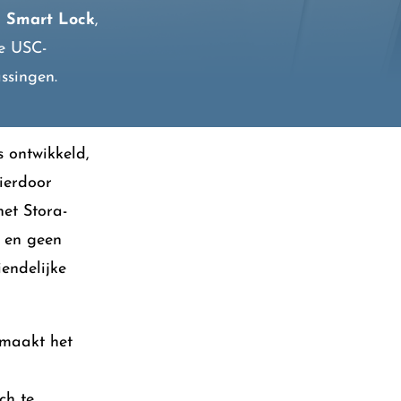
 Smart Lock
,
le USC-
ssingen.
 ontwikkeld,
ierdoor
et Stora-
n en geen
iendelijke
 maakt het
ch te