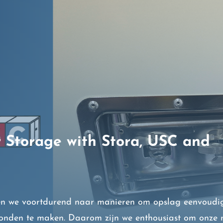
 Storage with Stora, USC and
en we voortdurend naar manieren om opslag eenvoudig
bonden te maken. Daarom zijn we enthousiast om onze 