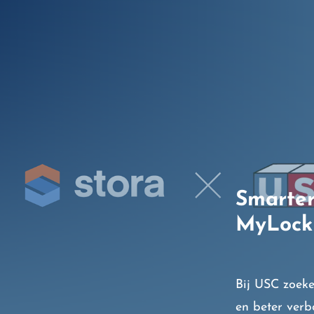
Smarter
MyLock
Bij USC zoek
en beter ver