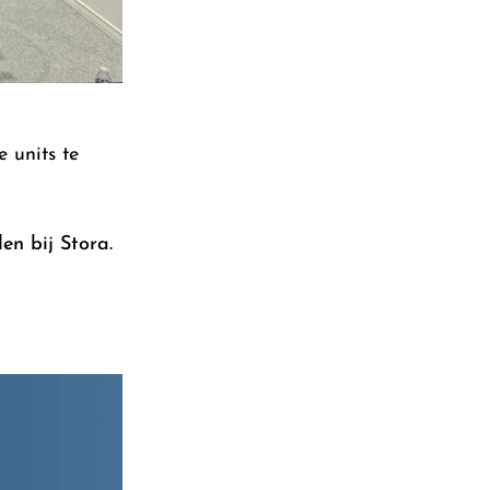
 units te
n bij Stora.