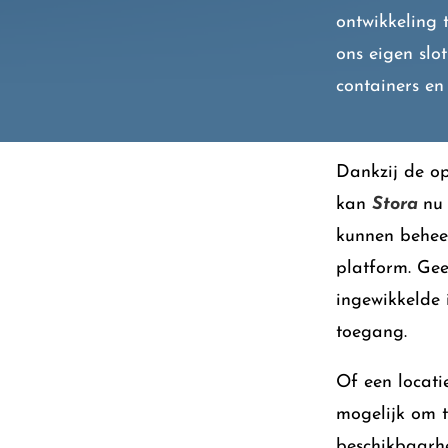
ontwikkeling 
ons eigen slo
containers en
Dankzij de op
kan
Stora
nu
kunnen beheer
platform. Ge
ingewikkelde 
toegang.
Of een locati
mogelijk om 
beschikbaarhe