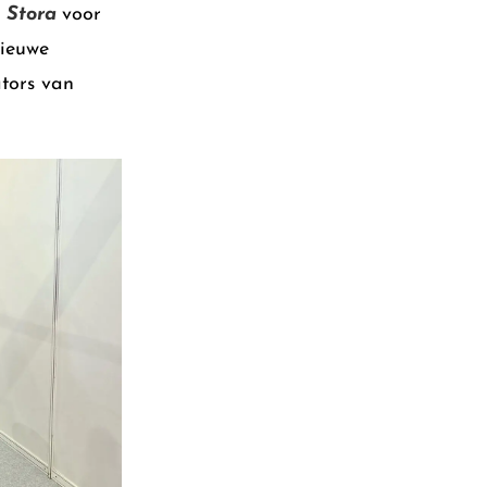
p
Stora
voor
nieuwe
ators van