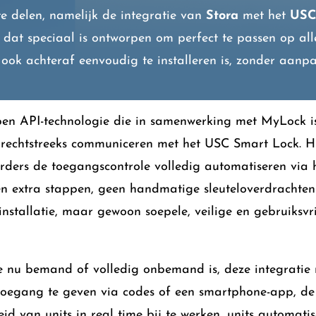
te delen, namelijk de integratie van
Stora
met het
USC
t dat speciaal is ontworpen om perfect te passen op al
 ook achteraf eenvoudig te installeren is, zonder aanpa
en API-technologie die in samenwerking met MyLock is
 rechtstreeks communiceren met het USC Smart Lock. H
ders de toegangscontrole volledig automatiseren via h
en extra stappen, geen handmatige sleuteloverdrachte
installatie, maar gewoon soepele, veilige en gebruiksvr
e nu bemand of volledig onbemand is, deze integratie
toegang te geven via codes of een smartphone-app, de
id van units in real time bij te werken, units automatis