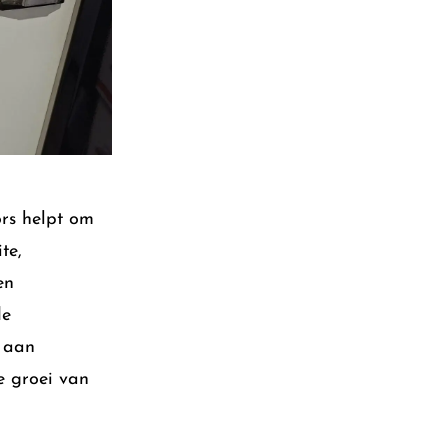
ors helpt om
te,
en
de
n aan
e groei van