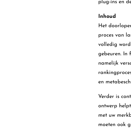
plug-ins en d
Inhoud
Het doorlopen
proces van l
volledig wor
gebeuren. In 
namelijk vers
rankingproces
en metabeschr
Verder is con
ontwerp helpt
met uw merkbo
moeten ook g