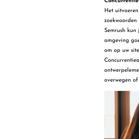
Concurrentie
Het uitvoeren
zoekwoorden t
Semrush kun j
omgeving goed
om op uw site
Concurrentiea
ontwerpelemen
overwegen of 