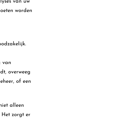
alyses van uw
moeten worden
odzakelijk.
g van
edt, overweeg
eheer, of een
niet alleen
 Het zorgt er