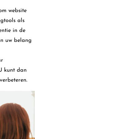
 om website
gtools als
ntie in de
 in uw belang
ar
U kunt dan
verbeteren.