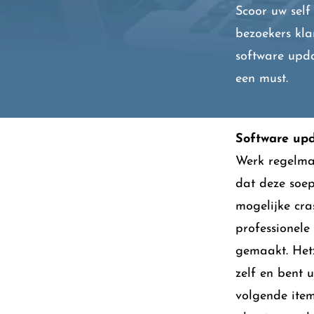
Scoor uw self
bezoekers kla
software upda
een must.
Software up
Werk regelmat
dat deze soep
mogelijke cra
professionele
gemaakt. Hetz
zelf en bent 
volgende ite