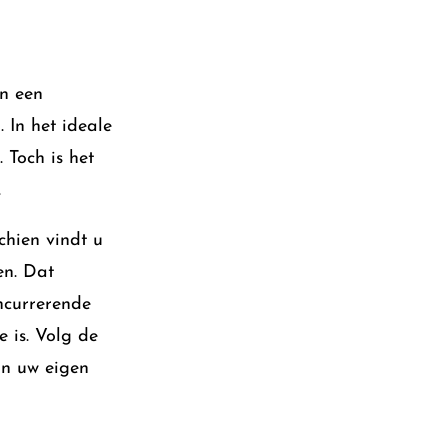
n een
 In het ideale
 Toch is het
.
chien vindt u
en. Dat
ncurrerende
 is. Volg de
an uw eigen