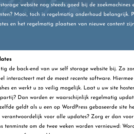
 storage website nog steeds goed bij de zoekmachines
nten? Mooi, toch is regelmatig onderhoud belangrijk. P
tes en het regelmatig plaatsen van nieuwe content zij
dates
ig de back-end van uw self storage website bij. Zo zo
el interacteert met de meest recente software. Hierme
shes en werkt u zo veilig mogelijk. Laat u uw site host
 partij? Dan worden er waarschijnlijk regelmatig updat
elfde geldt als u een op WordPress gebaseerde site he
u verantwoordelijk voor alle updates? Zorg er dan voo
ms tenminste om de twee weken worden vernieuwd: Word