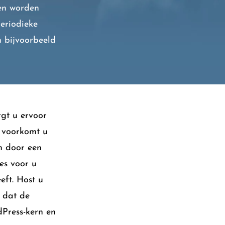
 en worden
eriodieke
n bijvoorbeeld
rgt u ervoor
e voorkomt u
en door een
es voor u
eft. Host u
r dat de
Press-kern en