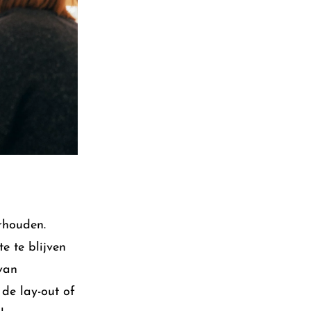
erhouden.
e te blijven
 van
de lay-out of