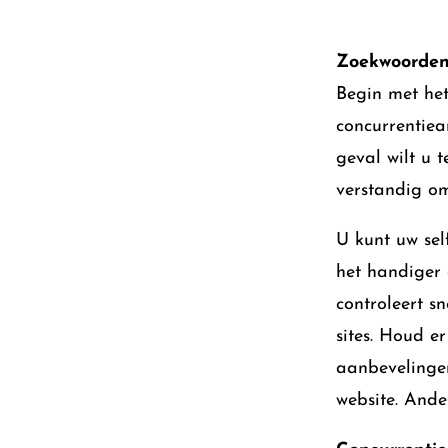
Zoekwoorde
Begin met het
concurrentiea
geval wilt u t
verstandig om
U kunt uw sel
het handiger
controleert s
sites. Houd e
aanbevelingen
website. Ander