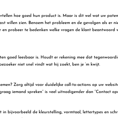
rtellen hoe goed hun product is. Maar is dit wel wat uw poten
ost willen zien. Benoem het probleem en de gevolgen als er 
oor en probeer te bedenken welke vragen de klant beantwoord
aten goed leesbaar is. Houdt er rekening mee dat tegenwoor
zoeker niet snel vindt wat hij zoekt, ben je ‘m kwijt.
emen? Zorg altijd voor duidelijke call-to-actions op uw websit
wil graag iemand spreken” is veel uitnodigender dan “Contact o
t in bijvoorbeeld de kleurstelling, vormtaal, lettertypes en schr