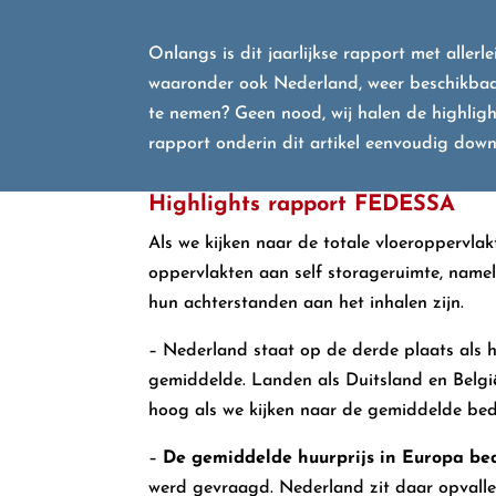
Onlangs is dit jaarlijkse rapport met allerl
waaronder ook Nederland, weer beschikbaa
te nemen? Geen nood, wij halen de highlight
rapport onderin dit artikel eenvoudig dow
Highlights rapport FEDESSA
Als we kijken naar de totale vloeroppervla
oppervlakten aan self storageruimte, namel
hun achterstanden aan het inhalen zijn.
– Nederland staat op de derde plaats als 
gemiddelde. Landen als Duitsland en België
hoog als we kijken naar de gemiddelde bedr
–
De gemiddelde huurprijs in Europa be
werd gevraagd. Nederland zit daar opvalle