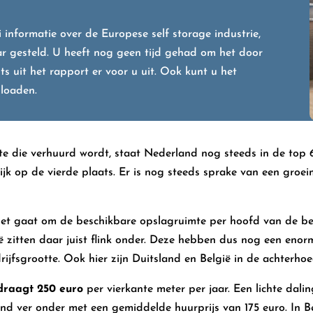
ei informatie over de Europese self storage industrie,
r gesteld. U heeft nog geen tijd gehad om het door
s uit het rapport er voor u uit. Ook kunt u het
nloaden.
kte die verhuurd wordt, staat Nederland nog steeds in de top
ijk op de vierde plaats. Er is nog steeds sprake van een groe
het gaat om de beschikbare opslagruimte per hoofd van de be
 zitten daar juist flink onder. Deze hebben dus nog een enor
ijfsgrootte. Ook hier zijn Duitsland en België in de achterhoe
draagt 250 euro
per vierkante meter per jaar. Een lichte dali
nd ver onder met een gemiddelde huurprijs van 175 euro. In 