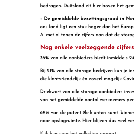
bedragen. Duitsland zit hier boven het gem
– De gemiddelde bezettingsgraad in Ne
ons land ligt een stuk hoger dan het Europe
Al met al tonen de cijfers aan dat de stor
Nog enkele veelzeggende cijfer
36% van alle aanbieders biedt inmiddels 2
Bij 21% van alle storage bedrijven kun je i
die klantvriendelijk én zoveel mogelijk Covid
Driekwart van alle storage-aanbieders inv
van het gemiddelde aantal werknemers per ves
69% van de potentiële klanten komt ‘binnen
naar opslagruimte. Hier blijven dus veel ve
Klik hier voor het volledige rapport.